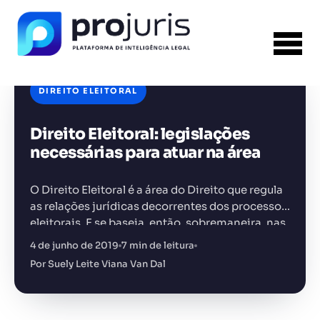
DIREITO ELEITORAL
Direito Eleitoral: legislações
FERRAMENTA RECOMENDADA PARA ESTE
CONTEÚDO
Tabela de Honorários da OAB
necessárias para atuar na área
O Direito Eleitoral é a área do Direito que regula
as relações jurídicas decorrentes dos processos
eleitorais. E se baseia, então, sobremaneira, nas
normas constitucionais sobre as competências
4 de junho de 2019
7 min de leitura
+14.000 juristas
JS
MC
AR
KL
e funções de cada…
Por Suely Leite Viana Van Dal