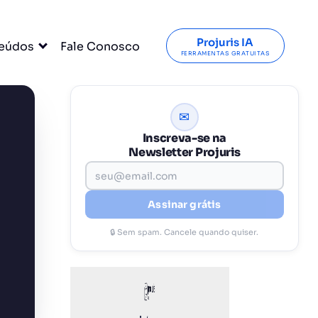
Projuris IA
eúdos
Fale Conosco
FERRAMENTAS GRATUITAS
✉
Inscreva-se na
Newsletter Projuris
Assinar grátis
🔒 Sem spam. Cancele quando quiser.