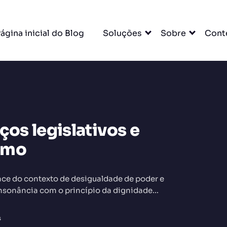
ágina inicial do Blog
Soluções
Sobre
Cont
ços legislativos e
DO
smo
ace do contexto de desigualdade de poder e
onsonância com o princípio da dignidade
s