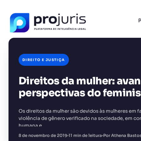
P
DIREITO E JUSTIÇA
Direitos da mulher: avan
FERRAMENTA RECOMENDADA PARA ESTE CONTEÚ
Tabela de Honorários da OAB
perspectivas do femini
Os direitos da mulher são devidos às mulheres em f
violência de gênero verificado na sociedade, em c
humana e…
+14.000 juristas
JS
MC
AR
KL
8 de novembro de 2019
11 min de leitura
Por Athena Basto