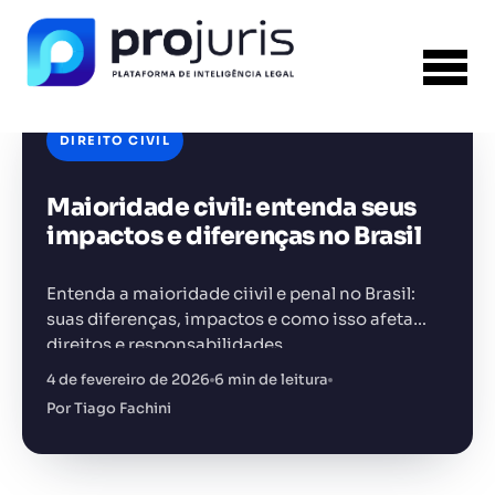
DIREITO CIVIL
Maioridade civil: entenda seus
FERRAMENTA RECOMENDADA PARA ESTE
CONTEÚDO
Gestão de Contratos
impactos e diferenças no Brasil
Entenda a maioridade ciivil e penal no Brasil:
suas diferenças, impactos e como isso afeta
direitos e responsabilidades
4 de fevereiro de 2026
6 min de leitura
+14.000 juristas
JS
MC
AR
KL
Por Tiago Fachini