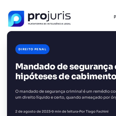
P
DIREITO PENAL
Mandado de segurança cr
FERRAMENTA RECOMENDADA PARA ESTE CONTEÚ
Gestão de Contratos
hipóteses de cabimento
O mandado de segurança criminal é um remédio cons
um direito líquido e certo, quando ameaçado por ór
+14.000 juristas
JS
MC
AR
KL
2 de agosto de 2023
9 min de leitura
Por Tiago Fachini