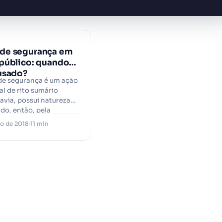
de segurança em
público: quando
usado?
e segurança é um ação
al de rito sumário
davia, possui natureza
lado, então, pela
o Federal…
o de 2018
11 min