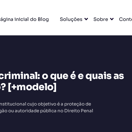
ágina inicial do Blog
Soluções
Sobre
Cont
iminal: o que é e quais as
DO
? [+modelo]
titucional cujo objetivo é a proteção de
gão ou autoridade pública no Direito Penal