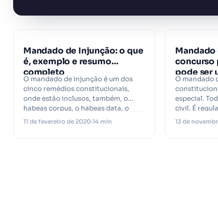
Mandado de Injunção: o que
Mandado 
é, exemplo e resumo
concurso 
completo
pode ser 
O mandado de injunção é um dos
O mandado d
cinco remédios constitucionais,
constitucion
onde estão inclusos, também, o
especial. To
habeas corpus, o habeas data, o
civil. É regu
mandado…
Constituiçã
11 de fevereiro de 2020
14 min
13 de novembr