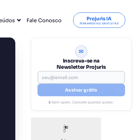
Projuris IA
eúdos
Fale Conosco
FERRAMENTAS GRATUITAS
✉
Inscreva-se na
Newsletter Projuris
Assinar grátis
🔒 Sem spam. Cancele quando quiser.