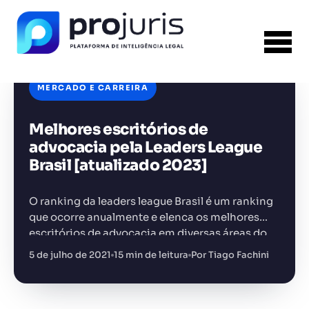
MERCADO E CARREIRA
Melhores escritórios de
FERRAMENTA RECOMENDADA PARA ESTE
CONTEÚDO
Gestão de Contratos
advocacia pela Leaders League
Brasil [atualizado 2023]
O ranking da leaders league Brasil é um ranking
que ocorre anualmente e elenca os melhores
escritórios de advocacia em diversas áreas do
+14.000 juristas
JS
MC
AR
KL
Direito. A Leaders League é uma editora
5 de julho de 2021
15 min de leitura
Por Tiago Fachini
parisiense fundada…