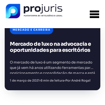
MERCADO E CARREIRA
Mercado de luxo na advocacia e
FERRAMENTA RECOMENDADA PARA ESTE
CONTEÚDO
Template PPT Jurídico
oportunidades para escritórios
O mercado de luxo é um segmento de mercado
que já vem há anos utilizando ferramentas para
posicionamento e consolidação de marca e está
inspirando vários escritórios de advocacia e até
1 de março de 2021
8 min de leitura
Por André Rogal
+14.000 juristas
JS
MC
AR
KL
empresas…