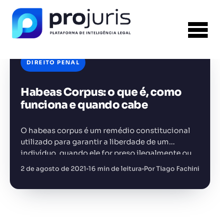
DIREITO PENAL
Habeas Corpus: o que é, como
FERRAMENTA RECOMENDADA PARA ESTE
CONTEÚDO
Análise de Riscos Contratuais
funciona e quando cabe
O habeas corpus é um remédio constitucional
utilizado para garantir a liberdade de um
indivíduo, quando ele for preso ilegalmente ou
sofrer ameaça de prisão, por conta de ato ilegal
2 de agosto de 2021
16 min de leitura
Por Tiago Fachini
+14.000 juristas
JS
MC
AR
KL
ou realizado…