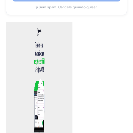
🔒 Sem spam. Cancele quando quiser.