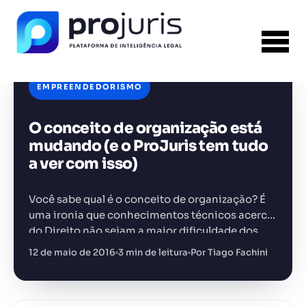
EMPREENDEDORISMO
O conceito de organização está
FERRAMENTA RECOMENDADA PARA ESTE
CONTEÚDO
Sumarizador de Contratos
mudando (e o ProJuris tem tudo
a ver com isso)
Você sabe qual é o conceito de organização? É
uma ironia que conhecimentos técnicos acerca
do Direito não sejam a maior dificuldade dos
+14.000 juristas
JS
MC
AR
KL
profissionais jurídicos durante um dia de
12 de maio de 2016
3 min de leitura
Por Tiago Fachini
trabalho. Estas barreiras…