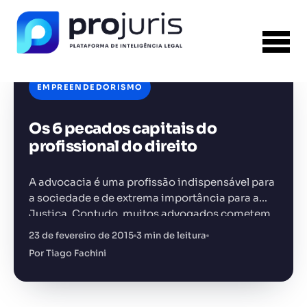
EMPREENDEDORISMO
Os 6 pecados capitais do
FERRAMENTA RECOMENDADA PARA ESTE
CONTEÚDO
Gerador de Petição
profissional do direito
A advocacia é uma profissão indispensável para
a sociedade e de extrema importância para a
Justiça. Contudo, muitos advogados cometem
erros gritantes, sendo muitas vezes o respectivo
23 de fevereiro de 2015
3 min de leitura
+14.000 juristas
JS
MC
AR
KL
erro comum na classe. O…
Por Tiago Fachini