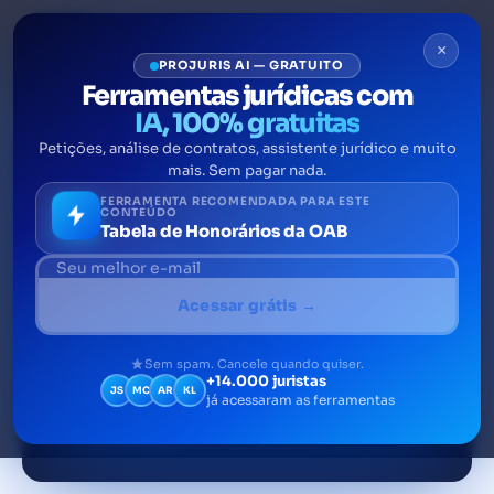
×
PROJURIS AI — GRATUITO
Ferramentas jurídicas com
IA, 100% gratuitas
DESTAQUES JURÍDICOS
Petições, análise de contratos, assistente jurídico e muito
mais. Sem pagar nada.
Ostentação na advocacia:
FERRAMENTA RECOMENDADA PARA ESTE
CONTEÚDO
Tabela de Honorários da OAB
ilegalidade do provimento da
OAB
Acessar grátis →
A ostentação na advocacia trata-se da
divulgação em redes sociais de bens de
Sem spam. Cancele quando quiser.
consumo atrelado à atuação profissional dos
+14.000 juristas
JS
MC
AR
KL
advogados e advogadas no Brasil
já acessaram as ferramentas
30 de setembro de 2021
8 min de leitura
Por Tiago Fachini