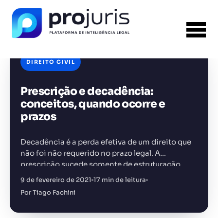
DIREITO CIVIL
Prescrição e decadência:
FERRAMENTA RECOMENDADA PARA ESTE
CONTEÚDO
Sumarizador de Contratos
conceitos, quando ocorre e
prazos
Decadência é a perda efetiva de um direito que
não foi não requerido no prazo legal. A
prescrição sucede somente de estruturação
+14.000 juristas
JS
MC
AR
KL
legal, já a decadência sucede da lei, do
9 de fevereiro de 2021
17 min de leitura
testamento e…
Por Tiago Fachini