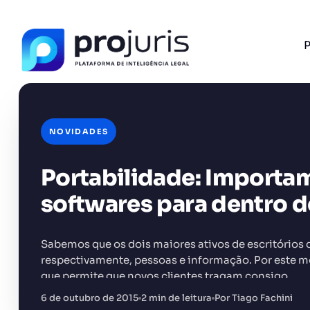
P
NOVIDADES
Portabilidade: Importa
FERRAMENTA RECOMENDADA PARA ESTE CONTEÚ
Sumarizador de Contratos
softwares para dentro d
Sabemos que os dois maiores ativos de escritórios 
respectivamente, pessoas e informação. Por este mo
que permite que novos clientes tragam consigo…
+14.000 juristas
JS
MC
AR
KL
6 de outubro de 2015
2 min de leitura
Por Tiago Fachini