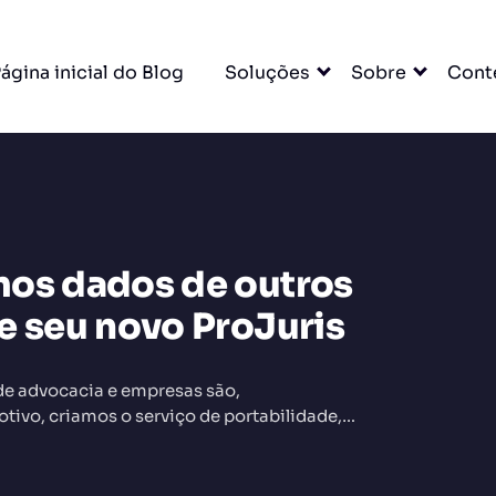
ágina inicial do Blog
Soluções
Sobre
Cont
mos dados de outros
DO
e seu novo ProJuris
de advocacia e empresas são,
tivo, criamos o serviço de portabilidade,