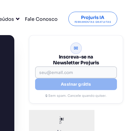
Projuris IA
eúdos
Fale Conosco
FERRAMENTAS GRATUITAS
✉
Inscreva-se na
Newsletter Projuris
Assinar grátis
🔒 Sem spam. Cancele quando quiser.