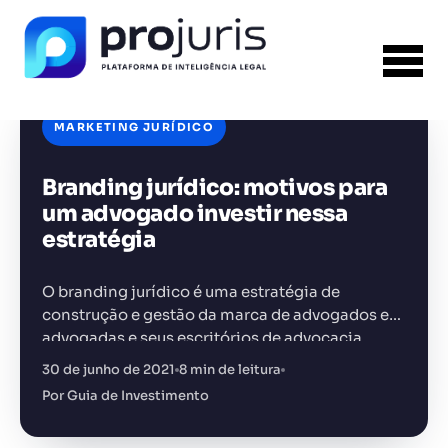
MARKETING JURÍDICO
Branding jurídico: motivos para
FERRAMENTA RECOMENDADA PARA ESTE
CONTEÚDO
Gestão de Contratos
um advogado investir nessa
estratégia
O branding jurídico é uma estratégia de
construção e gestão da marca de advogados e
advogadas e seus escritórios de advocacia
+14.000 juristas
JS
MC
AR
KL
30 de junho de 2021
8 min de leitura
Por Guia de Investimento