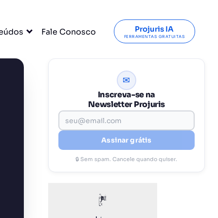
Projuris IA
eúdos
Fale Conosco
FERRAMENTAS GRATUITAS
✉
Inscreva-se na
Newsletter Projuris
Assinar grátis
🔒 Sem spam. Cancele quando quiser.