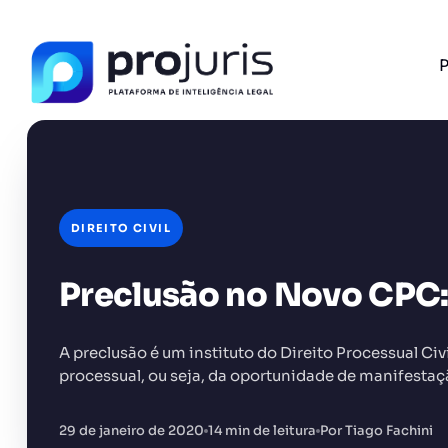
P
DIREITO CIVIL
FERRAMENTA RECOMENDADA PARA ESTE CONTEÚ
Gerador de Petição
Preclusão no Novo CPC: 
A preclusão é um instituto do Direito Processual Ci
processual, ou seja, da oportunidade de manifestaç
+14.000 juristas
JS
MC
AR
KL
29 de janeiro de 2020
14 min de leitura
Por Tiago Fachini