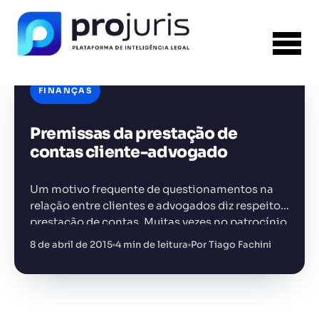
FINANÇAS
Premissas da prestação de
FERRAMENTA RECOMENDADA PARA ESTE
CONTEÚDO
Gerador de Contrato de Honorários
contas cliente-advogado
Um motivo frequente de questionamentos na
relação entre clientes e advogados diz respeito à
prestação de contas. Muitas vezes no patrocínio
de uma causa, profissionais da área jurídica
8 de abril de 2015
4 min de leitura
Por Tiago Fachini
+14.000 juristas
JS
MC
AR
KL
deixam de agir com…