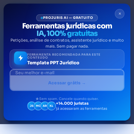
×
PROJURIS AI — GRATUITO
Ferramentas jurídicas com
IA, 100% gratuitas
EMPRESAS
Petições, análise de contratos, assistente jurídico e muito
mais. Sem pagar nada.
ProConsumidor: conheça a
FERRAMENTA RECOMENDADA PARA ESTE
CONTEÚDO
Template PPT Jurídico
plataforma que substitui o
Sindec
Acessar grátis →
O ProConsumidor é um sistema de apoio ao
consumidor, por meio do qual é possível realizar
Sem spam. Cancele quando quiser.
o registro de reclamações, denúncias e verificar
+14.000 juristas
JS
MC
AR
KL
consultas de procedimentos em andamento,
já acessaram as ferramentas
11 de agosto de 2021
8 min de leitura
Por Tiago Fachini
relacionados a demandas consumeristas…