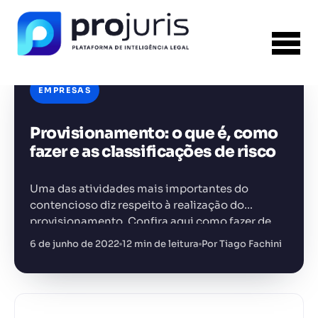
EMPRESAS
Provisionamento: o que é, como
fazer e as classificações de risco
FERRAMENTA RECOMENDADA PARA ESTE
CONTEÚDO
Gestão de Contratos
Uma das atividades mais importantes do
contencioso diz respeito à realização do
provisionamento. Confira aqui como fazer de
forma eficiente.
6 de junho de 2022
12 min de leitura
Por Tiago Fachini
+14.000 juristas
JS
MC
AR
KL