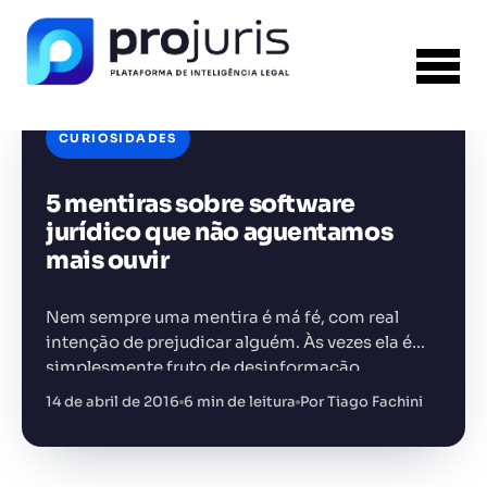
CURIOSIDADES
5 mentiras sobre software
FERRAMENTA RECOMENDADA PARA ESTE
CONTEÚDO
Template PPT Jurídico
jurídico que não aguentamos
mais ouvir
Nem sempre uma mentira é má fé, com real
intenção de prejudicar alguém. Às vezes ela é
simplesmente fruto de desinformação
+14.000 juristas
JS
MC
AR
KL
e desconhecimento. É o caso do software
14 de abril de 2016
6 min de leitura
Por Tiago Fachini
jurídico. Advogados são resistentes
em adquirir…