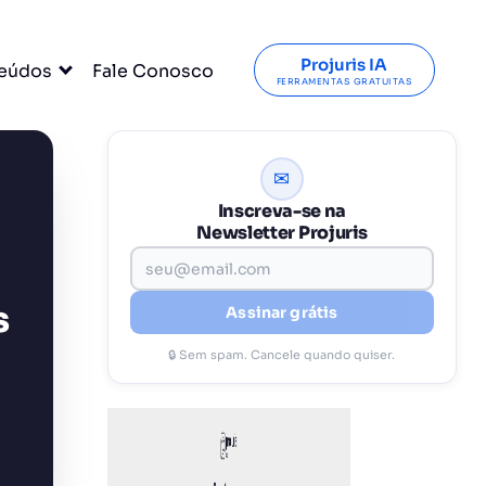
Projuris IA
eúdos
Fale Conosco
FERRAMENTAS GRATUITAS
✉
Inscreva-se na
Newsletter Projuris
s
Assinar grátis
🔒 Sem spam. Cancele quando quiser.