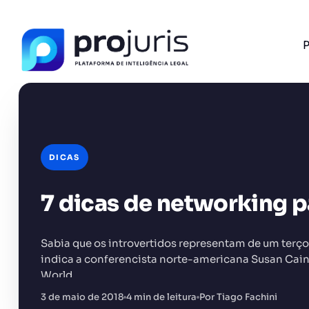
P
DICAS
FERRAMENTA RECOMENDADA PARA ESTE CONTEÚ
Análise de Riscos Contratuais
7 dicas de networking p
Sabia que os introvertidos representam de um terç
indica a conferencista norte-americana Susan Cain, 
World…
+14.000 juristas
JS
MC
AR
KL
3 de maio de 2018
4 min de leitura
Por Tiago Fachini