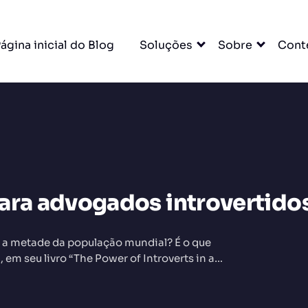
ágina inicial do Blog
Soluções
Sobre
Cont
DO
ara advogados introvertido
o a metade da população mundial? É o que
em seu livro “The Power of Introverts in a