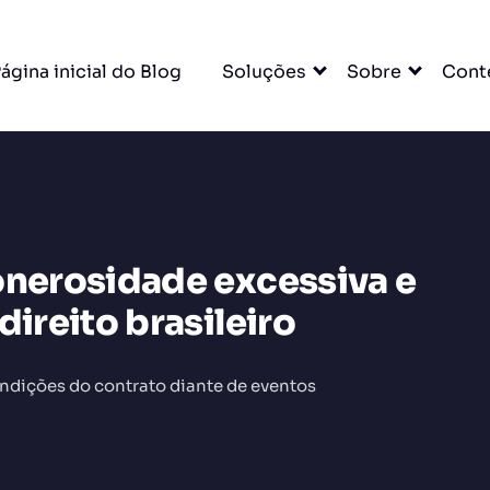
ágina inicial do Blog
Soluções
Sobre
Cont
onerosidade excessiva e
DO
direito brasileiro
ondições do contrato diante de eventos