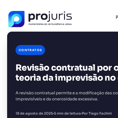
P
CONTRATOS
Revisão contratual por 
FERRAMENTA RECOMENDADA PARA ESTE CONTEÚ
Tabela de Honorários da OAB
teoria da imprevisão no 
A revisão contratual permite e a modificação das c
imprevisíveis e da onerosidade excessiva.
+14.000 juristas
JS
MC
AR
KL
18 de agosto de 2025
5 min de leitura
Por Tiago Fachini