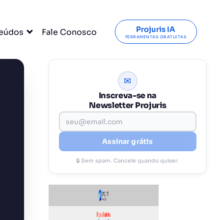
Projuris IA
eúdos
Fale Conosco
FERRAMENTAS GRATUITAS
✉
Inscreva-se na
Newsletter Projuris
Assinar grátis
🔒 Sem spam. Cancele quando quiser.