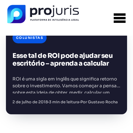
COLUNISTAS
Esse tal de ROI pode ajudar seu
FERRAMENTA RECOMENDADA PARA ESTE
CONTEÚDO
Análise de Riscos Contratuais
escritório – aprenda a calcular
ROI é uma sigla em inglês que significa retorno
sobre o investimento. Vamos começar a pensar
sobre esta ideia de obter, medir, calcular um
retorno sobre o que você investiu. O mais
2 de julho de 2018
3 min de leitura
Por Gustavo Rocha
+14.000 juristas
JS
MC
AR
KL
óbvio…