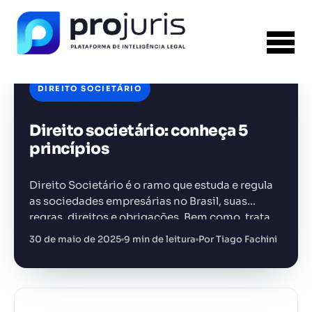
DIREITO SOCIETÁRIO
Direito societário: conheça 5
FERRAMENTA RECOMENDADA PARA ESTE
CONTEÚDO
Análise de Riscos Contratuais
princípios
Direito Societário é o ramo que estuda e regula
as sociedades empresárias no Brasil, suas
regras, direitos e obrigações. Bem como, trata
das relações entre acionistas, sócios e outros
30 de maio de 2025
9 min de leitura
Por Tiago Fachini
+14.000 juristas
JS
MC
AR
KL
agentes.