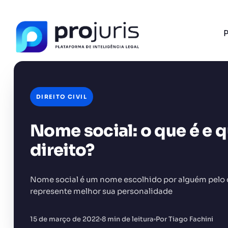
P
DIREITO CIVIL
Nome social: o que é e q
FERRAMENTA RECOMENDADA PARA ESTE CONTEÚ
Tabela de Honorários da OAB
direito?
Nome social é um nome escolhido por alguém pelo qu
represente melhor sua personalidade
+14.000 juristas
JS
MC
AR
KL
15 de março de 2022
8 min de leitura
Por Tiago Fachini