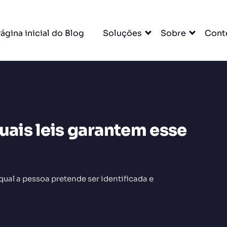
ágina inicial do Blog
Soluções
Sobre
Cont
uais leis garantem esse
DO
al a pessoa pretende ser identificada e