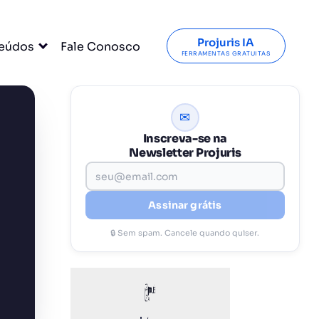
Projuris IA
eúdos
Fale Conosco
FERRAMENTAS GRATUITAS
✉
Inscreva-se na
Newsletter Projuris
Assinar grátis
🔒 Sem spam. Cancele quando quiser.