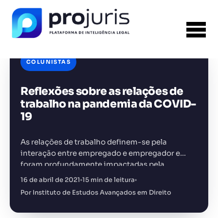
COLUNISTAS
Reflexões sobre as relações de
FERRAMENTA RECOMENDADA PARA ESTE
CONTEÚDO
Sumarizador de Contratos
trabalho na pandemia da COVID-
19
As relações de trabalho definem-se pela
interação entre empregado e empregador e
foram profundamente impactadas pela
+14.000 juristas
JS
MC
AR
KL
pandemia da COVID-19.
16 de abril de 2021
15 min de leitura
Por Instituto de Estudos Avançados em Direito