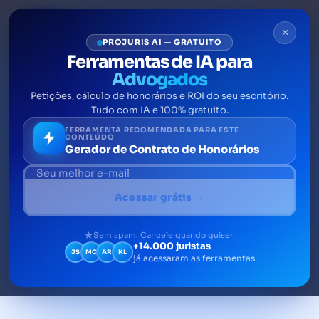
×
PROJURIS AI — GRATUITO
Ferramentas de IA para
Advogados
Petições, cálculo de honorários e ROI do seu escritório.
Assessoria de imprensa para
Tudo com IA e 100% gratuito.
escritório de advocacia
FERRAMENTA RECOMENDADA PARA ESTE
CONTEÚDO
Gerador de Contrato de Honorários
A Assessoria de imprensa é um formato de
comunicação institucional que visa fazer
Acessar grátis →
com que as empresas sejam fontes para
reportagens nos grandes veículos de
Sem spam. Cancele quando quiser.
+14.000 juristas
comunicação
JS
MC
AR
KL
já acessaram as ferramentas