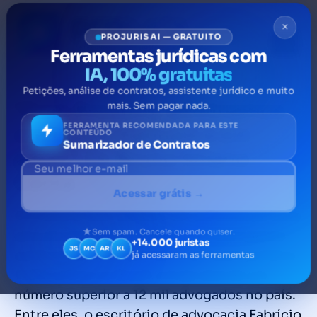
×
PROJURIS AI — GRATUITO
Ferramentas jurídicas com
IA, 100% gratuitas
Petições, análise de contratos, assistente jurídico e muito
“Com ProJuris, eliminamos
mais. Sem pagar nada.
controles manuais e em
FERRAMENTA RECOMENDADA PARA ESTE
CONTEÚDO
Sumarizador de Contratos
papel”, Dr. Bruno Milano
Centa
Acessar grátis →
O ProJuris Escritórios é um software jurídico
para escritórios de advocacia e advogados
Sem spam. Cancele quando quiser.
+14.000 juristas
JS
MC
AR
KL
autônomos. Foi o primeiro software jurídico
já acessaram as ferramentas
100% online no Brasil, e hoje atende um
número superior a 12 mil advogados no país.
Entre eles, o escritório de advocacia Fabrício