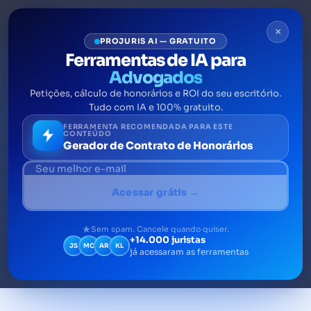
×
PROJURIS AI — GRATUITO
Ferramentas de IA para
Advogados
Petições, cálculo de honorários e ROI do seu escritório.
Contabilidade para
Tudo com IA e 100% gratuito.
advogados: como fazer e
FERRAMENTA RECOMENDADA PARA ESTE
CONTEÚDO
Gerador de Contrato de Honorários
todas as dúvidas
Contabilidade para advogados é o conjunto
Acessar grátis →
de práticas de controle financeiro e
tributário aplicado a escritórios de
Sem spam. Cancele quando quiser.
+14.000 juristas
advocacia.
JS
MC
AR
KL
já acessaram as ferramentas