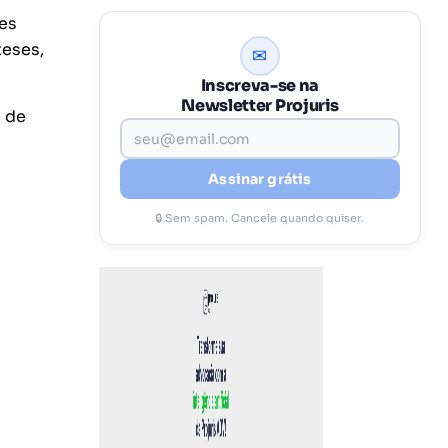
es
teses,
✉
Inscreva-se na
Newsletter Projuris
s de
Assinar grátis
🔒 Sem spam. Cancele quando quiser.