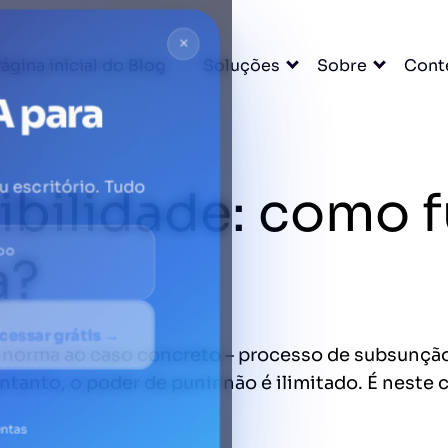
×
ágina inicial do Blog
Soluções
Sobre
Cont
A para
ibilidade: como 
u escritório. Tudo
DO
a?
cessar grátis →
 norma ao caso concreto – processo de subsunção 
 entanto, o poder de punir não é ilimitado. É neste 
entas