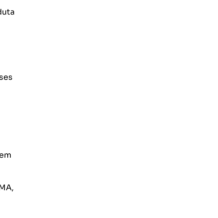
duta
eses
 em
MA,