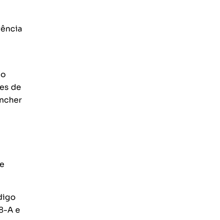
rência
 o
es de
encher
te
digo
8-A e