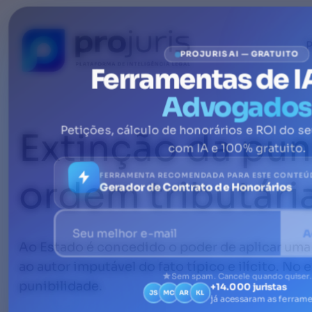
P
PROJURIS AI — GRATUITO
Ferramentas de I
Advogados
Extinção da pun
Petições, cálculo de honorários e ROI do se
com IA e 100% gratuito.
FERRAMENTA RECOMENDADA PARA ESTE CONTEÚ
ordem tributári
Gerador de Contrato de Honorários
A
Ao Estado é concedido o poder de aplicar uma
ao autor imputável do fato típico e ilícito. No
Sem spam. Cancele quando quiser.
punibilidade.
+14.000 juristas
JS
MC
AR
KL
já acessaram as ferram