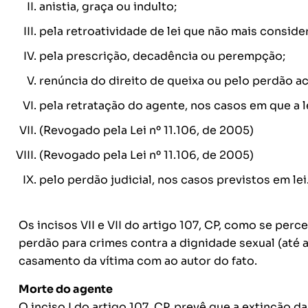
anistia, graça ou indulto;
pela retroatividade de lei que não mais conside
pela prescrição, decadência ou perempção;
renúncia do direito de queixa ou pelo perdão ac
pela retratação do agente, nos casos em que a l
(Revogado pela Lei nº 11.106, de 2005)
(Revogado pela Lei nº 11.106, de 2005)
pelo perdão judicial, nos casos previstos em lei
Os incisos VII e VII do artigo 107, CP, como se pe
perdão para crimes contra a dignidade sexual (até
casamento da vítima com ao autor do fato.
Morte do agente
O inciso I do artigo 107, CP, prevê que a extinção d