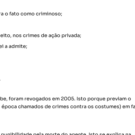
ra o fato como criminoso;
eito, nos crimes de ação privada;
ei a admite;
.
rcebe, foram revogados em 2005. Isto porque previam o
 a época chamados de crimes contra os costumes) em f
a punibilidade pela morte do agente. Isto se explica na