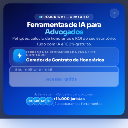
×
PROJURIS AI — GRATUITO
Ferramentas de IA para
Advogados
Petições, cálculo de honorários e ROI do seu escritório.
Art. 330 CPC: Indeferimento
Tudo com IA e 100% gratuito.
da Petição Inicial
FERRAMENTA RECOMENDADA PARA ESTE
CONTEÚDO
Gerador de Contrato de Honorários
O artigo 330 do Novo Código de Processo
Civil é aquele responsável por dispor acerca
Acessar grátis →
das hipóteses de indeferimento da petição
inicial.
Sem spam. Cancele quando quiser.
+14.000 juristas
JS
MC
AR
KL
já acessaram as ferramentas