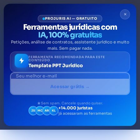
×
PROJURIS AI — GRATUITO
Ferramentas jurídicas com
IA, 100% gratuitas
Petições, análise de contratos, assistente jurídico e muito
Um grande desafio do líder é
mais. Sem pagar nada.
liderar outros líderes
FERRAMENTA RECOMENDADA PARA ESTE
CONTEÚDO
Template PPT Jurídico
No seu livro Pipeline da Liderança, o autor
Ram Charan explora o desafio da liderança
Acessar grátis →
dividida em fases, ou seja, desde o momento
que o líder lidera a si mesmo, evoluindo para
Sem spam. Cancele quando quiser.
+14.000 juristas
liderar times, outros líderes, unidades de
JS
MC
AR
KL
já acessaram as ferramentas
negócio, empresas, etc.