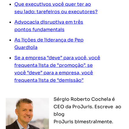
Que executivos você quer ter ao
seu lado: tarefeiros ou executores?
Advocacia disruptiva em três
pontos fundamentais
As lições de liderança de Pep
Guardiola
Se a empresa “deve” para você, você
frequenta lista de “promoção”, se
você “deve” para a empresa, você
frequenta lista de “demissão”
Sérgio Roberto Cochela é
CEO da ProJuris. Escreve ao
blog
ProJuris bimestralmente.