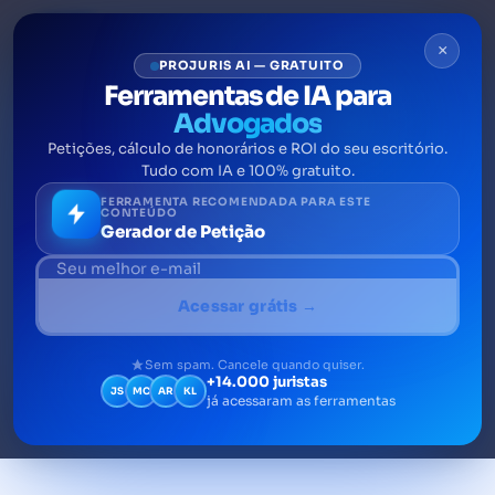
×
PROJURIS AI — GRATUITO
Ferramentas de IA para
Advogados
Petições, cálculo de honorários e ROI do seu escritório.
O que é o risco Brasil?
Tudo com IA e 100% gratuito.
FERRAMENTA RECOMENDADA PARA ESTE
CONTEÚDO
O risco Brasil ou o risco país é um indicador
Gerador de Petição
que orienta investidores estrangeiros para
negociar ou não no Brasil, de acordo com o
Acessar grátis →
ambiente financeiro ou com sua capacidade
de honrar, pontual e integralmente, os
Sem spam. Cancele quando quiser.
pagamentos de sua dúvida.
+14.000 juristas
JS
MC
AR
KL
já acessaram as ferramentas