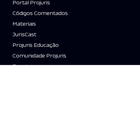
Portal Projuris
Códigos Comentados
Materiais
JurisCast
Projuris Educação
Comunidade Projuris
Eventos
Fale Conosco
Contato
Acessar grátis →
Suporte
Política de Privacidade
Termos de Uso