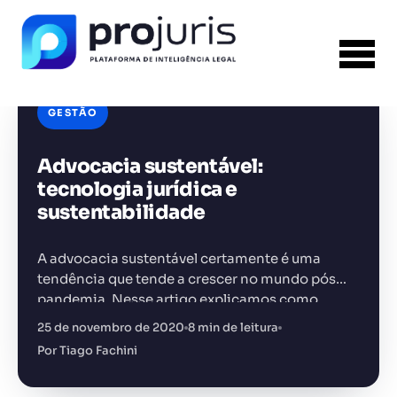
GESTÃO
Advocacia sustentável:
FERRAMENTA RECOMENDADA PARA ESTE
CONTEÚDO
Gerador de Contrato de Honorários
tecnologia jurídica e
sustentabilidade
A advocacia sustentável certamente é uma
tendência que tende a crescer no mundo pós
pandemia. Nesse artigo explicamos como
+14.000 juristas
JS
MC
AR
KL
incorporar prática de sustentabilidade na
25 de novembro de 2020
8 min de leitura
advocacia e em qualquer escritório e quais os…
Por Tiago Fachini