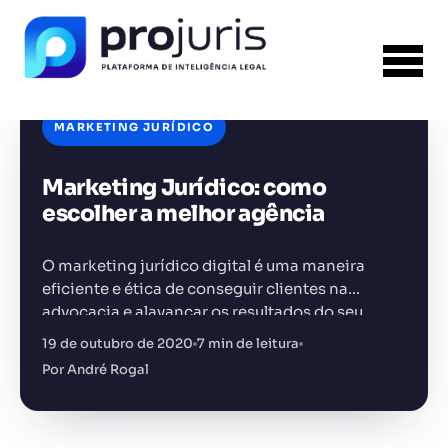
MARKETING JURÍDICO
Marketing Jurídico: como
FERRAMENTA RECOMENDADA PARA ESTE
CONTEÚDO
Gestão de Contratos
escolher a melhor agência
O marketing jurídico digital é uma maneira
eficiente e ética de conseguir clientes na
advocacia e alavancar os resultados do seu
escritório
19 de outubro de 2020
7 min de leitura
+14.000 juristas
JS
MC
AR
KL
Por André Rogal