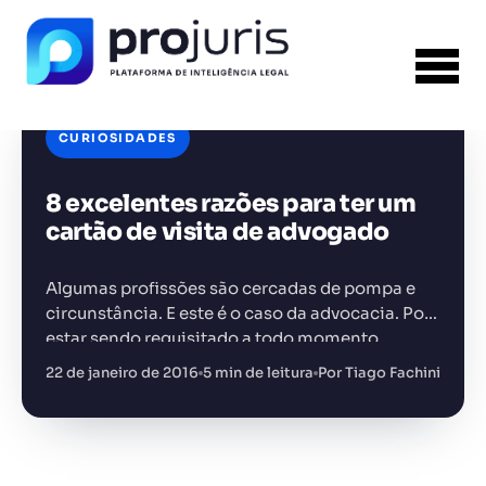
CURIOSIDADES
8 excelentes razões para ter um
FERRAMENTA RECOMENDADA PARA ESTE
CONTEÚDO
Gestão de Contratos
cartão de visita de advogado
Algumas profissões são cercadas de pompa e
circunstância. E este é o caso da advocacia. Por
estar sendo requisitado a todo momento,
cartões de visita de advocacia são bastante
22 de janeiro de 2016
5 min de leitura
Por Tiago Fachini
+14.000 juristas
JS
MC
AR
KL
úteis para quem…