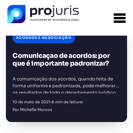
ACORDOS E NEGOCIAÇÃO
Comunicaçao de acordos: por
FERRAMENTA RECOMENDADA PARA ESTE
CONTEÚDO
Template PPT Jurídico
que é importante padronizar?
A comunicação dos acordos, quando feita de
forma uniforme e padronizada, pode melhorar
os resultados de todo o departamento jurídico.
Além, claro, de transmitir mais profissionalismo
10 de maio de 2021
6 min de leitura
+14.000 juristas
JS
MC
AR
KL
e dar mais credibilidade a todo…
Por Michelle Morcos