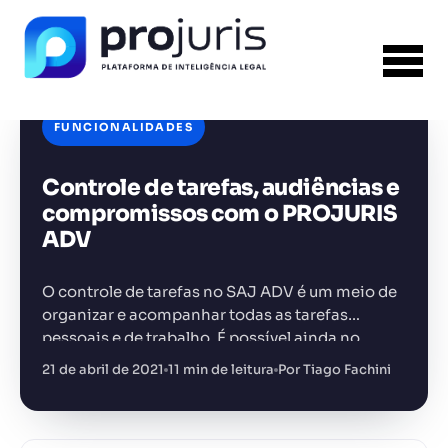
FUNCIONALIDADES
Controle de tarefas, audiências e
compromissos com o PROJURIS
FERRAMENTA RECOMENDADA PARA ESTE
CONTEÚDO
ADV
Gerador de Contrato de Honorários
O controle de tarefas no SAJ ADV é um meio de
organizar e acompanhar todas as tarefas
pessoais e de trabalho. É possível ainda no
sistema fazer o controle das tarefas dos…
+14.000 juristas
21 de abril de 2021
11 min de leitura
Por Tiago Fachini
JS
MC
AR
KL