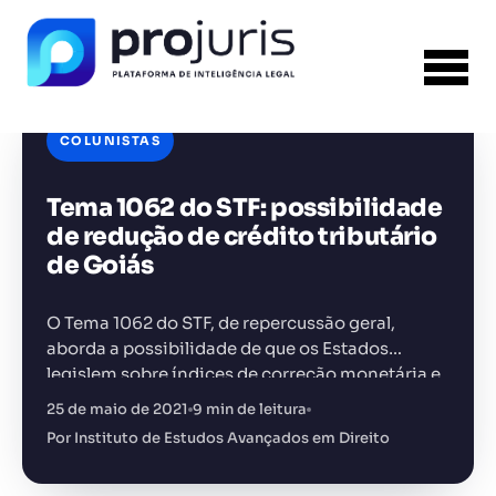
COLUNISTAS
Tema 1062 do STF: possibilidade
FERRAMENTA RECOMENDADA PARA ESTE
CONTEÚDO
Template PPT Jurídico
de redução de crédito tributário
de Goiás
O Tema 1062 do STF, de repercussão geral,
aborda a possibilidade de que os Estados
legislem sobre índices de correção monetária e
+14.000 juristas
JS
MC
AR
KL
taxas de juros de mora incidentes sobre seus
25 de maio de 2021
9 min de leitura
créditos fiscais
Por Instituto de Estudos Avançados em Direito