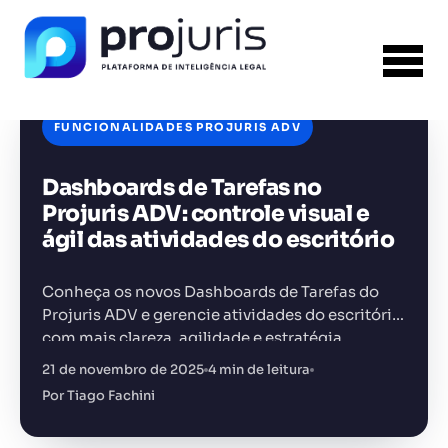
FUNCIONALIDADES PROJURIS ADV
Dashboards de Tarefas no
FERRAMENTA RECOMENDADA PARA ESTE
CONTEÚDO
Gestão de Contratos
Projuris ADV: controle visual e
ágil das atividades do escritório
Conheça os novos Dashboards de Tarefas do
Projuris ADV e gerencie atividades do escritório
com mais clareza, agilidade e estratégia
+14.000 juristas
JS
MC
AR
KL
21 de novembro de 2025
4 min de leitura
Por Tiago Fachini