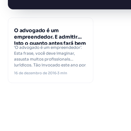
O advogado é um
empreendedor. E admitir
isto o quanto antes fará bem
‘O advogado é um empreendedor’.
para o seu negócio
Esta frase, você deve imaginar,
assusta muitos profissionais
jurídicos. Tão invocado este ano por
especialistas de outras…
16 de dezembro de 2016
3 min