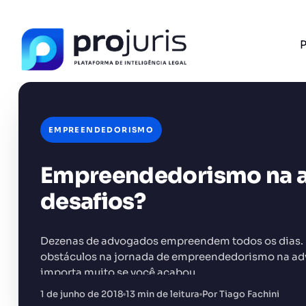
P
EMPREENDEDORISMO
Empreendedorismo na ad
FERRAMENTA RECOMENDADA PARA ESTE CONTEÚ
Tabela de Honorários da OAB
desafios?
Dezenas de advogados empreendem todos os dias. Ma
obstáculos na jornada de empreendedorismo na advo
importa muito se você acabou…
+14.000 juristas
JS
MC
AR
KL
1 de junho de 2018
13 min de leitura
Por Tiago Fachini