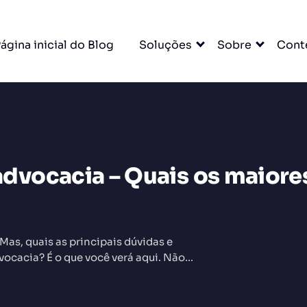
ágina inicial do Blog
Soluções
Sobre
Cont
vocacia – Quais os maiore
DO
s, quais as principais dúvidas e
cacia? É o que você verá aqui. Não