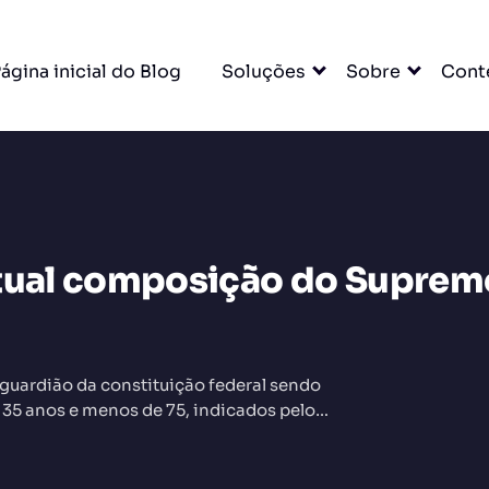
ágina inicial do Blog
Soluções
Sobre
Cont
atual composição do Suprem
DO
 guardião da constituição federal sendo
 35 anos e menos de 75, indicados pelo