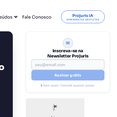
Projuris IA
eúdos
Fale Conosco
FERRAMENTAS GRATUITAS
✉
Inscreva-se na
Newsletter Projuris
o
Assinar grátis
🔒 Sem spam. Cancele quando quiser.