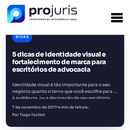
DICAS
5 dicas de identidade visual e
FERRAMENTA RECOMENDADA PARA ESTE
CONTEÚDO
Gestão de Contratos
fortalecimento de marca para
escritórios de advocacia
Identidade visual é tão importante para o seu
negócio quanto o terno que você escolhe para ir
à audiência, ou a decoração de seu escritório.
+14.000 juristas
JS
MC
AR
KL
Contudo, muitas vezes este é um fator…
7 de novembro de 2017
4 min de leitura
Por Tiago Fachini