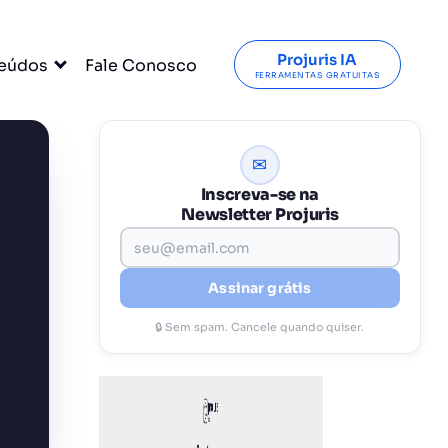
Projuris IA
eúdos
Fale Conosco
FERRAMENTAS GRATUITAS
✉
Inscreva-se na
Newsletter Projuris
Assinar grátis
🔒 Sem spam. Cancele quando quiser.