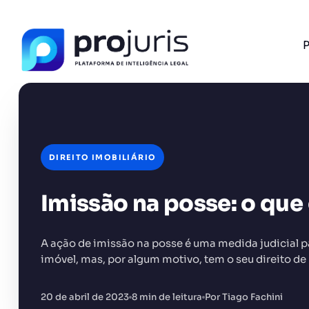
P
DIREITO IMOBILIÁRIO
FERRAMENTA RECOMENDADA PARA ESTE CONTEÚ
Template PPT Jurídico
Imissão na posse: o que 
A ação de imissão na posse é uma medida judicial 
imóvel, mas, por algum motivo, tem o seu direito de
+14.000 juristas
JS
MC
AR
KL
20 de abril de 2023
8 min de leitura
Por Tiago Fachini