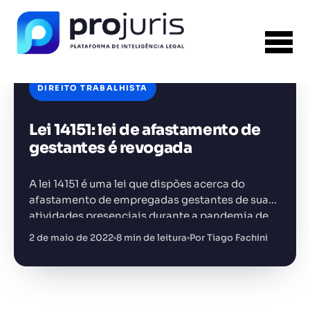
DIREITO TRABALHISTA
Lei 14151: lei de afastamento de
FERRAMENTA RECOMENDADA PARA ESTE
CONTEÚDO
Análise de Riscos Contratuais
gestantes é revogada
A lei 14151 é uma lei que dispões acerca do
afastamento de empregadas gestantes de suas
atividades presenciais durante a pandemia de
covid-19
2 de maio de 2022
8 min de leitura
Por Tiago Fachini
+14.000 juristas
JS
MC
AR
KL