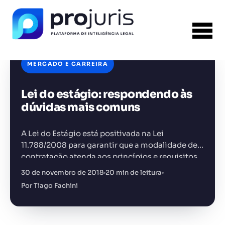
MERCADO E CARREIRA
Lei do estágio: respondendo às
FERRAMENTA RECOMENDADA PARA ESTE
CONTEÚDO
Gestão de Contratos
dúvidas mais comuns
A Lei do Estágio está positivada na Lei
11.788/2008 para garantir que a modalidade de
contratação atenda aos princípios e requisitos
da preparação de estudantes para o mercado
30 de novembro de 2018
20 min de leitura
+14.000 juristas
JS
MC
AR
KL
antes de completarem a…
Por Tiago Fachini