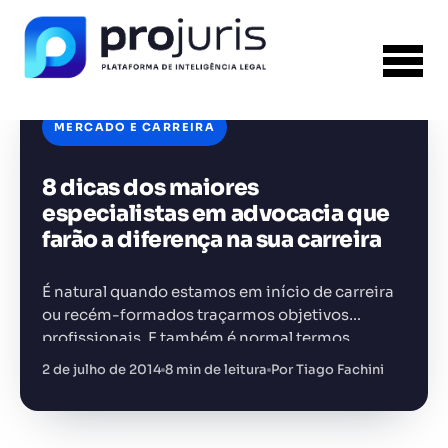
MERCADO E CARREIRA
8 dicas dos maiores
FERRAMENTA RECOMENDADA PARA ESTE
CONTEÚDO
Template PPT Jurídico
especialistas em advocacia que
farão a diferença na sua carreira
É natural quando estamos em início de carreira
ou recém-formados traçarmos objetivos
profissionais. E também é normal termos
+14.000 juristas
JS
MC
AR
KL
dúvidas de quais habilidades e competências
2 de julho de 2014
8 min de leitura
Por Tiago Fachini
são primordiais para subir cada degrau e
superar…