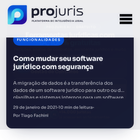
×
PROJURIS AI — GRATUITO
Ferramentas jurídicas com
IA, 100% gratuitas
FUNCIONALIDADES
Petições, análise de contratos, assistente jurídico e muito
mais. Sem pagar nada.
Como mudar seu software
FERRAMENTA RECOMENDADA PARA ESTE
CONTEÚDO
Gestão de Contratos
jurídico com segurança
A migração de dados é a transferência dos
Acessar grátis →
dados de um software jurídico para outro ou de
planilhas e sistemas internos para um software.
Sem spam. Cancele quando quiser.
29 de janeiro de 2021
10 min de leitura
+14.000 juristas
JS
MC
AR
KL
já acessaram as ferramentas
Por Tiago Fachini