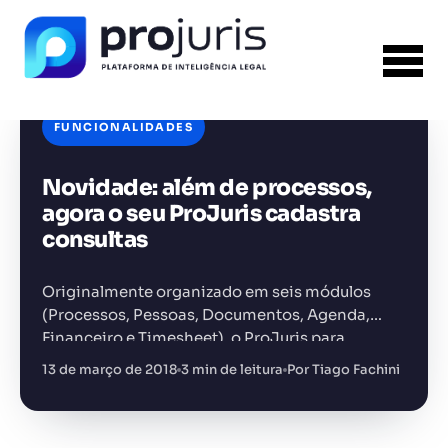
FUNCIONALIDADES
Novidade: além de processos,
agora o seu ProJuris cadastra
FERRAMENTA RECOMENDADA PARA ESTE
CONTEÚDO
consultas
Template PPT Jurídico
Originalmente organizado em seis módulos
(Processos, Pessoas, Documentos, Agenda,
Financeiro e Timesheet), o ProJuris para
Escritórios fundamentava-se como um software
+14.000 juristas
13 de março de 2018
3 min de leitura
Por Tiago Fachini
JS
MC
AR
KL
jurídico para garantir a gestão processual, de
clientes, de documentos, de prazos,…