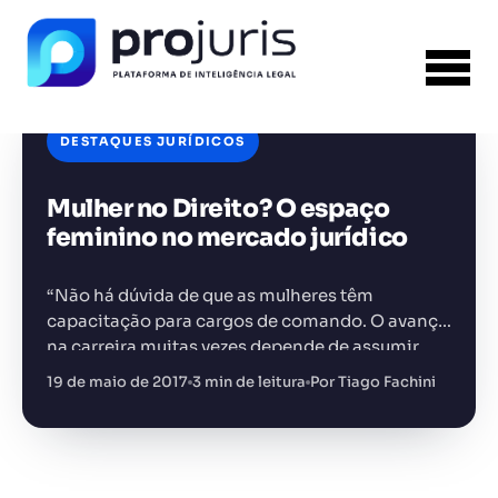
DESTAQUES JURÍDICOS
Mulher no Direito? O espaço
FERRAMENTA RECOMENDADA PARA ESTE
CONTEÚDO
Template PPT Jurídico
feminino no mercado jurídico
“Não há dúvida de que as mulheres têm
capacitação para cargos de comando. O avanço
na carreira muitas vezes depende de assumir
riscos e defender a própria posição — traços que
19 de maio de 2017
3 min de leitura
Por Tiago Fachini
+14.000 juristas
JS
MC
AR
KL
as…