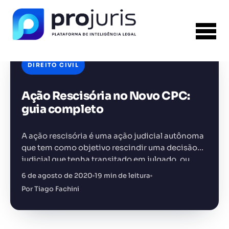
DIREITO CIVIL
Ação Rescisória no Novo CPC:
FERRAMENTA RECOMENDADA PARA ESTE
CONTEÚDO
Análise de Riscos Contratuais
guia completo
A ação rescisória é uma ação judicial autônoma
que tem como objetivo rescindir uma decisão
judicial que tenha transitado em julgado, ou
seja, cuja lide já tenha sido encerrada a partir
6 de agosto de 2020
19 min de leitura
+14.000 juristas
JS
MC
AR
KL
de…
Por Tiago Fachini