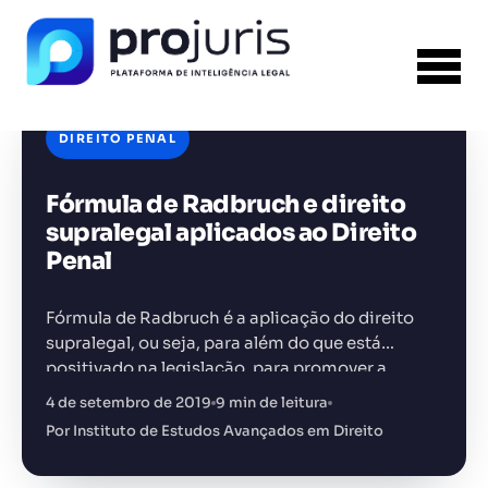
DIREITO PENAL
Fórmula de Radbruch e direito
FERRAMENTA RECOMENDADA PARA ESTE
CONTEÚDO
Gerador de Contrato de Honorários
supralegal aplicados ao Direito
Penal
Fórmula de Radbruch é a aplicação do direito
supralegal, ou seja, para além do que está
positivado na legislação, para promover a
+14.000 juristas
JS
MC
AR
KL
justiça.
4 de setembro de 2019
9 min de leitura
Por Instituto de Estudos Avançados em Direito